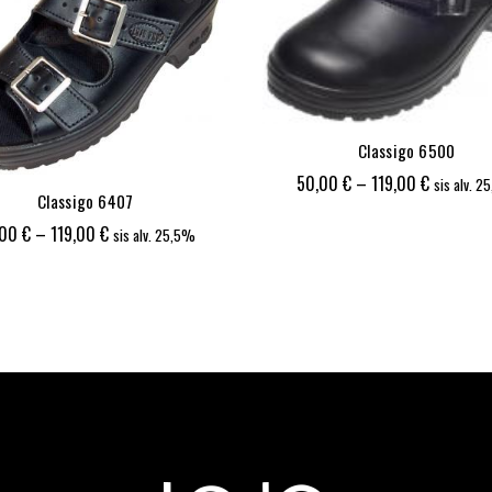
Classigo 6500
Hintaluok
50,00
€
–
119,00
€
sis alv. 
Classigo 6407
50,00 €
Hintaluokka:
,00
€
–
119,00
€
sis alv. 25,5%
-
50,00 €
119,00 €
-
119,00 €