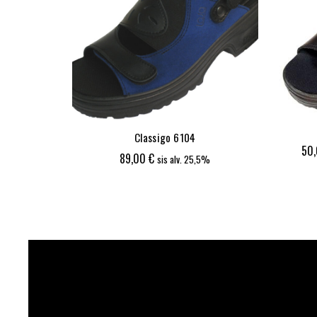
llinen
Classigo 6104
50
89,00
€
%
sis alv. 25,5%