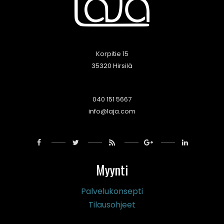
Korpitie 15
35320 Hirsilä
040 151 5667
info@laja.com
Myynti
Palvelukonsepti
Tilausohjeet