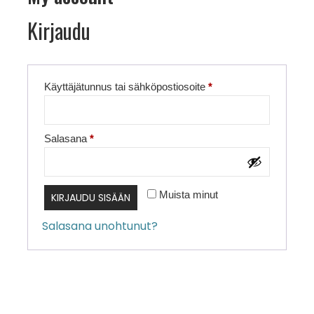
Kirjaudu
Vaaditaan
Käyttäjätunnus tai sähköpostiosoite
*
Vaaditaan
Salasana
*
Muista minut
KIRJAUDU SISÄÄN
Salasana unohtunut?