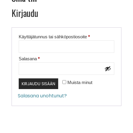
Kirjaudu
Vaaditaan
Käyttäjätunnus tai sähköpostiosoite
*
Vaaditaan
Salasana
*
Muista minut
KIRJAUDU SISÄÄN
Salasana unohtunut?