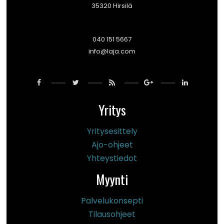
35320 Hirsilä
040 151 5667
info@laja.com
Yritys
Yritysesittely
Ajo-ohjeet
Yhteystiedot
Myynti
Palvelukonsepti
Tilausohjeet