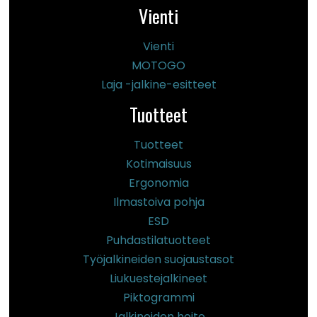
Vienti
Vienti
MOTOGO
Laja -jalkine-esitteet
Tuotteet
Tuotteet
Kotimaisuus
Ergonomia
Ilmastoiva pohja
ESD
Puhdastilatuotteet
Työjalkineiden suojaustasot
Liukuestejalkineet
Piktogrammi
Jalkineiden hoito