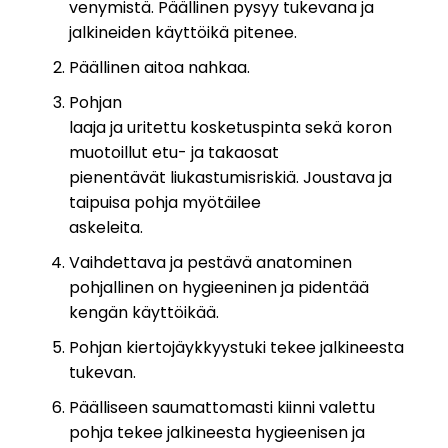
venymistä. Päällinen pysyy tukevana ja
jalkineiden käyttöikä pitenee.
Päällinen aitoa nahkaa.
Pohjan
laaja ja uritettu kosketuspinta sekä koron
muotoillut etu- ja takaosat
pienentävät liukastumisriskiä. Joustava ja
taipuisa pohja myötäilee
askeleita.
Vaihdettava ja pestävä anatominen
pohjallinen on hygieeninen ja pidentää
kengän käyttöikää.
Pohjan kiertojäykkyystuki tekee jalkineesta
tukevan.
Päälliseen saumattomasti kiinni valettu
pohja tekee jalkineesta hygieenisen ja