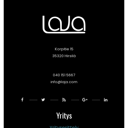
Korpitie 15
35320 Hirsilä
040 151 5667
info@laja.com
Yritys
Yritysesittely