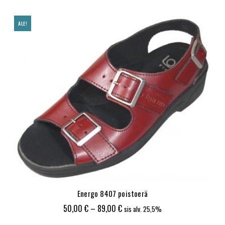
50,00 €
-
ALE!
89,00 €
Energo 8407 poistoerä
Hintaluokka:
50,00
€
–
89,00
€
sis alv. 25,5%
50,00 €