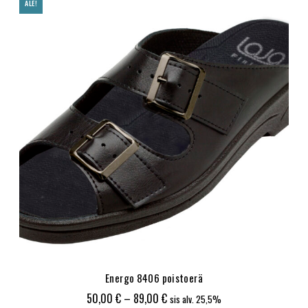
ALE!
119,00 €
Energo 8406 poistoerä
Hintaluokka:
50,00
€
–
89,00
€
sis alv. 25,5%