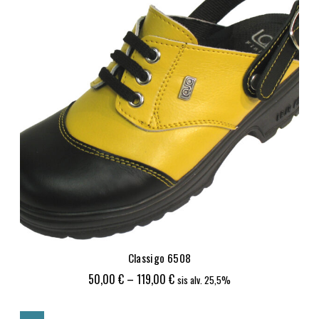
Classigo 6508
Hintaluokka:
50,00
€
–
119,00
€
sis alv. 25,5%
50,00 €
-