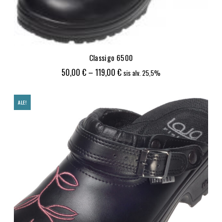
Classigo 6500
Hintaluokka:
50,00
€
–
119,00
€
sis alv. 25,5%
50,00 €
-
ALE!
119,00 €