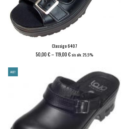
Classigo 6407
Hintaluokka:
50,00
€
–
119,00
€
sis alv. 25,5%
50,00 €
-
ALE!
119,00 €