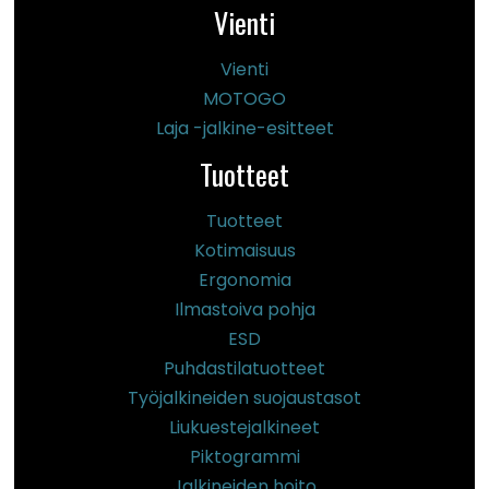
Vienti
Vienti
MOTOGO
Laja -jalkine-esitteet
Tuotteet
Tuotteet
Kotimaisuus
Ergonomia
Ilmastoiva pohja
ESD
Puhdastilatuotteet
Työjalkineiden suojaustasot
Liukuestejalkineet
Piktogrammi
Jalkineiden hoito