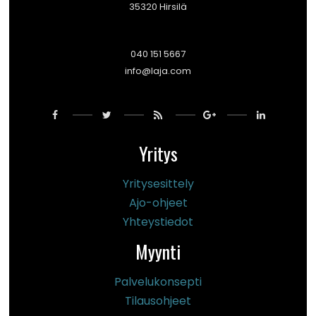
35320 Hirsilä
040 151 5667
info@laja.com
Yritys
Yritysesittely
Ajo-ohjeet
Yhteystiedot
Myynti
Palvelukonsepti
Tilausohjeet