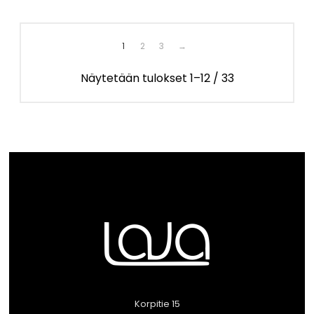
-
89,00 €
1
2
3
→
Näytetään tulokset 1–12 / 33
Korpitie 15