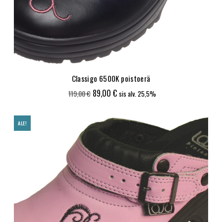
Classigo 6500K poistoerä
Alkuperäinen
Nykyinen
89,00
€
119,00
€
sis alv. 25,5%
hinta
hinta
oli:
on:
ALE!
119,00 €.
89,00 €.