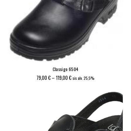
Classigo 6504
Hintaluokka:
79,00
€
–
119,00
€
sis alv. 25,5%
79,00 €
-
119,00 €