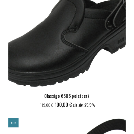
Classigo 6506 poistoerä
Alkuperäinen
Nykyinen
100,00
€
119,00
€
sis alv. 25,5%
hinta
hinta
oli:
on:
ALE!
119,00 €.
100,00 €.