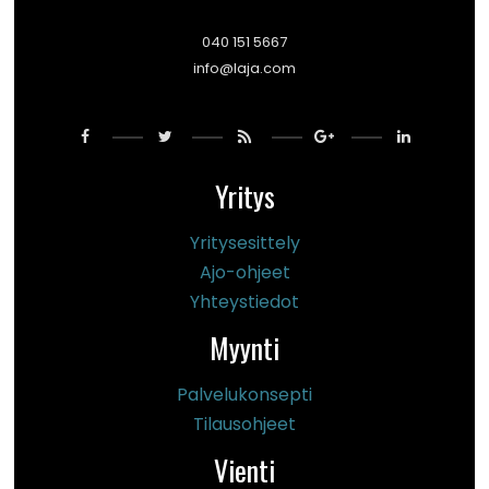
040 151 5667
info@laja.com
Yritys
Yritysesittely
Ajo-ohjeet
Yhteystiedot
Myynti
Palvelukonsepti
Tilausohjeet
Vienti