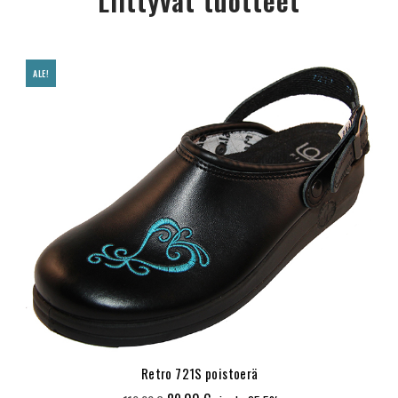
Liittyvät tuotteet
ALE!
Retro 721S poistoerä