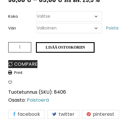
50,00 €
Koko
-
Väri
Poista
89,00 €
Energo
LISÄÄ OSTOSKORIIN
8406
COMPARE
poistoerä
Print
määrä
Tuotetunnus (SKU):
8406
Osasto:
Poistoerä
facebook
twitter
pinterest