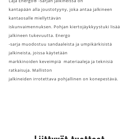
Laja Energo® -sarjan jalkineissa on
kantapään alla joustotyyny, joka antaa jalkineen
kantaosalle miellyttävän
iskunvaimennuksen. Pohjan kiertojäykkyystuki lisää
jalkineen tukevuutta. Energo
-sarja muodostuu sandaaleista ja umpikärkisistä
jalkineista, joissa käytetään
markkinoiden keveimpiä materiaaleja ja teknisiä
ratkaisuja. Malliston
jalkineiden irrotettava pohjallinen on konepestävä.