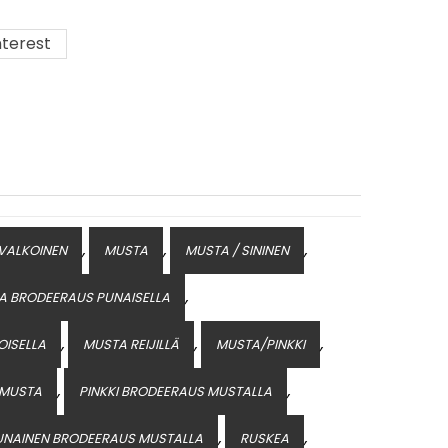
terest
,
,
,
 VALKOINEN
MUSTA
MUSTA / SININEN
,
A BRODEERAUS PUNAISELLA
,
,
,
OISELLA
MUSTA REIJILLÄ
MUSTA/PINKKI
,
,
/ MUSTA
PINKKI BRODEERAUS MUSTALLA
,
,
UNAINEN BRODEERAUS MUSTALLA
RUSKEA