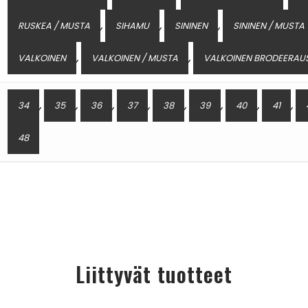
,
,
,
RUSKEA / MUSTA
SIHAMU
SININEN
SININEN / MUSTA
,
,
VALKOINEN
VALKOINEN / MUSTA
VALKOINEN BRODEERAU
,
,
,
,
,
,
,
,
34
35
36
37
38
39
40
41
48
Liittyvät tuotteet