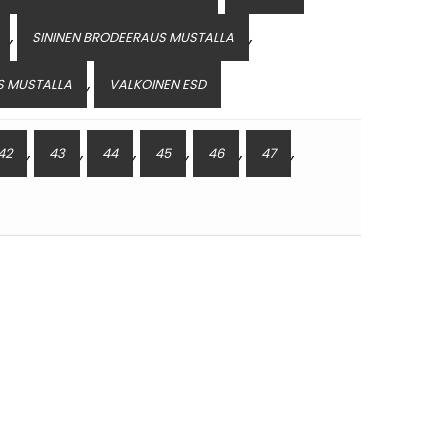
,
,
SININEN BRODEERAUS MUSTALLA
,
S MUSTALLA
VALKOINEN ESD
,
,
,
,
,
,
42
43
44
45
46
47