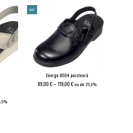
ALE!
ALE!
Energo 8504 poistoerä
Hintaluokka:
89,00
€
–
119,00
€
sis alv. 25,5%
89,00 €
-
kka:
1
25,5%
119,00 €