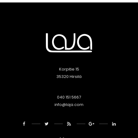
Korpitie 15
35320 Hirsilä
040 151 5667
info@laja.com