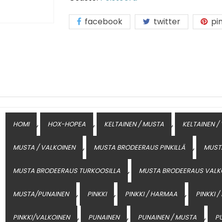
facebook
twitter
pin
,
,
,
HOMI
HOX-HOPEA
KELTAINEN / MUSTA
KELTAINEN /
,
,
MUSTA / VALKOINEN
MUSTA BRODEERAUS PINKILLÄ
MUST
,
MUSTA BRODEERAUS TURKOOSILLA
MUSTA BRODEERAUS VALK
,
,
,
MUSTA/PUNAINEN
PINKKI
PINKKI / HARMAA
PINKKI 
,
,
,
PINKKI/VALKOINEN
PUNAINEN
PUNAINEN / MUSTA
P