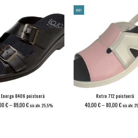
ALE!
Energo 8406 poistoerä
Retro 712 poistoerä
Hintaluokka:
Hintaluo
,00
€
–
89,00
€
40,00
€
–
80,00
€
sis alv. 25,5%
sis alv. 
50,00 €
40,00 €
-
-
89,00 €
80,00 €