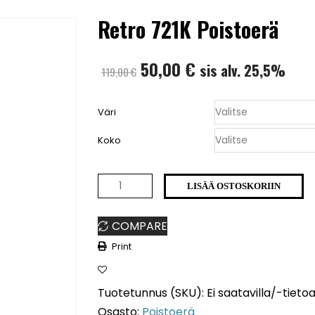
Retro 721K Poistoerä
Alkuperäinen
Nykyinen
50,00
€
sis alv. 25,5%
119,00
€
hinta
hinta
Väri
oli:
on:
Koko
119,00 €.
50,00 €.
Retro
LISÄÄ OSTOSKORIIN
721K
COMPARE
Poistoerä
Print
määrä
Tuotetunnus (SKU):
Ei saatavilla/-tieto
Osasto:
Poistoerä