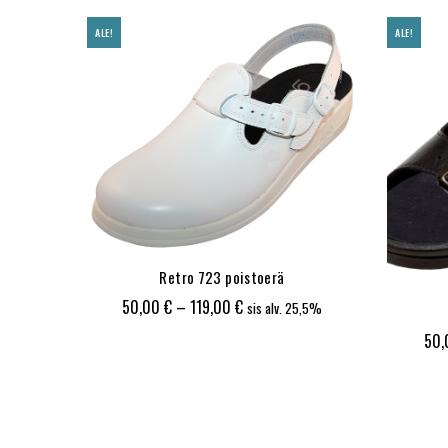
ALE!
ALE!
Retro 723 poistoerä
Hintaluokka:
50,00
€
–
119,00
€
sis alv. 25,5%
50,00 €
50
,5%
-
119,00 €