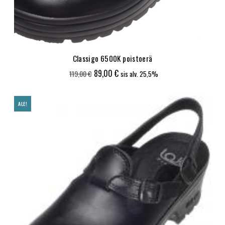
Classigo 6500K poistoerä
Alkuperäinen
Nykyinen
89,00
€
119,00
€
sis alv. 25,5%
hinta
hinta
oli:
on:
ALE!
119,00 €.
89,00 €.