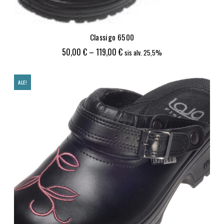
Classigo 6500
Hintaluokka:
50,00
€
–
119,00
€
sis alv. 25,5%
50,00 €
-
ALE!
119,00 €