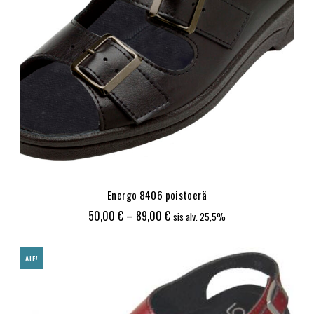
Energo 8406 poistoerä
Hintaluokka:
50,00
€
–
89,00
€
sis alv. 25,5%
50,00 €
-
ALE!
89,00 €