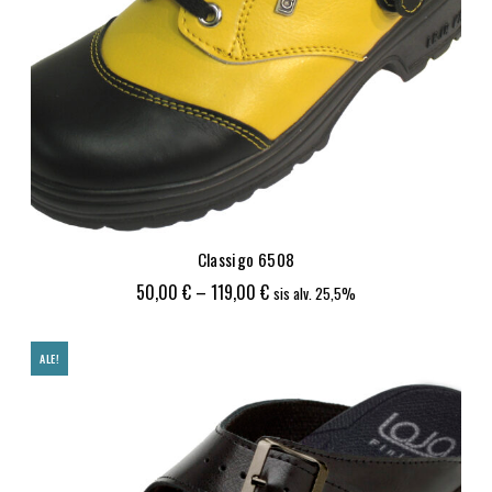
Classigo 6508
Hintaluokka:
50,00
€
–
119,00
€
sis alv. 25,5%
50,00 €
-
ALE!
119,00 €