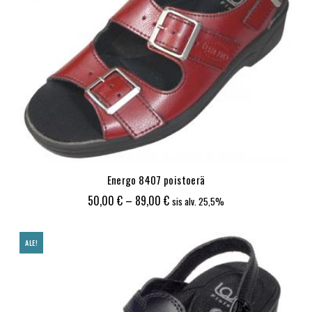
Energo 8407 poistoerä
Hintaluokka:
50,00
€
–
89,00
€
sis alv. 25,5%
50,00 €
-
ALE!
89,00 €