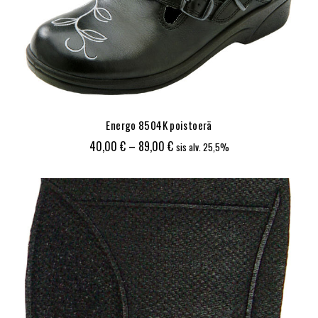
Energo 8504K poistoerä
Hintaluokka:
40,00
€
–
89,00
€
sis alv. 25,5%
40,00 €
-
89,00 €