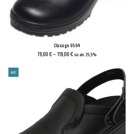
Classigo 6504
Hintaluokka:
79,00
€
–
119,00
€
sis alv. 25,5%
79,00 €
-
ALE!
119,00 €