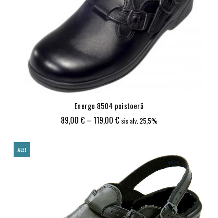
Energo 8504 poistoerä
Hintaluokka:
89,00
€
–
119,00
€
sis alv. 25,5%
89,00 €
-
ALE!
119,00 €