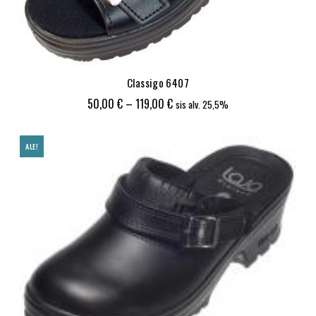
Classigo 6407
Hintaluokka:
50,00
€
–
119,00
€
sis alv. 25,5%
50,00 €
-
ALE!
119,00 €