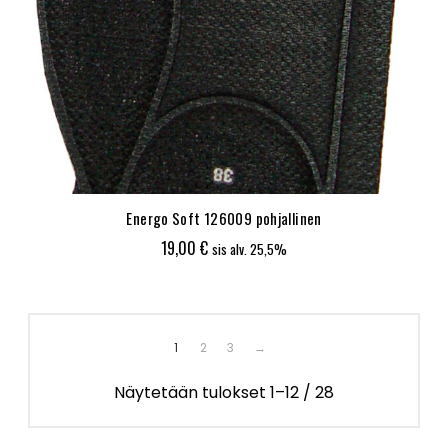
Energo Soft 126009 pohjallinen
19,00
€
sis alv. 25,5%
1
2
3
→
Näytetään tulokset 1–12 / 28