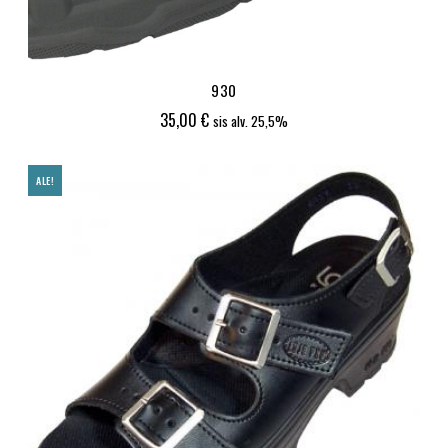
930
35,00
€
sis alv. 25,5%
ALE!