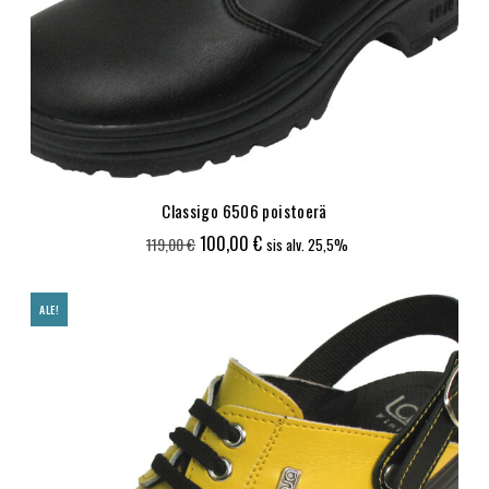
Classigo 6506 poistoerä
Alkuperäinen
Nykyinen
100,00
€
119,00
€
sis alv. 25,5%
hinta
hinta
oli:
on:
ALE!
119,00 €.
100,00 €.