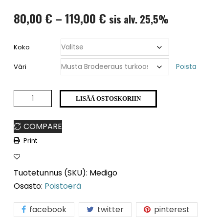
Hintaluokka:
80,00
€
–
119,00
€
sis alv. 25,5%
80,00 €
Koko
-
Väri
Poista
119,00 €
Medigo
LISÄÄ OSTOSKORIIN
7501K
COMPARE
poistoerä
Print
määrä
Tuotetunnus (SKU):
Medigo
Osasto:
Poistoerä
facebook
twitter
pinterest