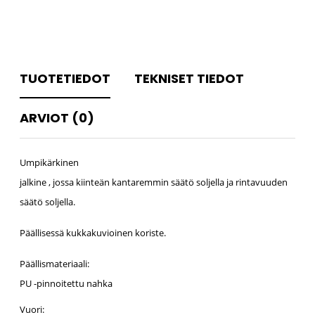
TUOTETIEDOT
TEKNISET TIEDOT
ARVIOT (0)
Umpikärkinen
jalkine , jossa kiinteän kantaremmin säätö soljella ja rintavuuden
säätö soljella.
Päällisessä kukkakuvioinen koriste.
Päällismateriaali:
PU -pinnoitettu nahka
Vuori: