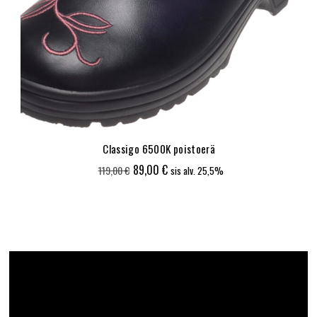
Classigo 6500K poistoerä
Alkuperäinen
Nykyinen
89,00
€
119,00
€
sis alv. 25,5%
hinta
hinta
oli:
on:
119,00 €.
89,00 €.