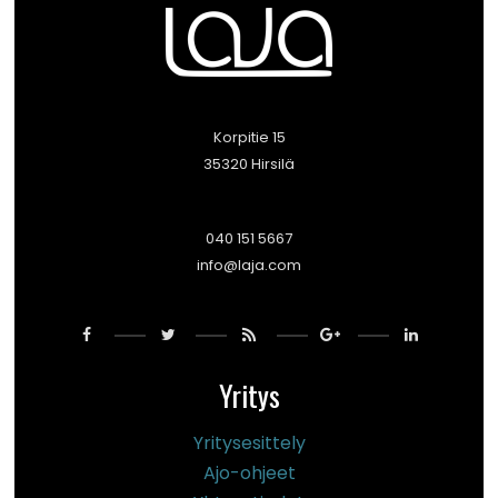
Korpitie 15
35320 Hirsilä
040 151 5667
info@laja.com
Yritys
Yritysesittely
Ajo-ohjeet