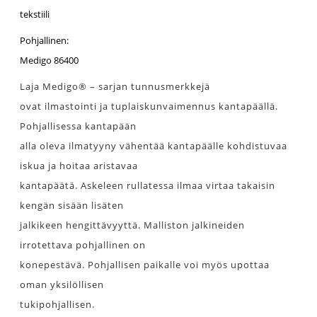
tekstiili
Pohjallinen:
Medigo 86400
Laja Medigo® – sarjan tunnusmerkkejä
ovat ilmastointi ja tuplaiskunvaimennus kantapäällä.
Pohjallisessa kantapään
alla oleva ilmatyyny vähentää kantapäälle kohdistuvaa
iskua ja hoitaa aristavaa
kantapäätä. Askeleen rullatessa ilmaa virtaa takaisin
kengän sisään lisäten
jalkikeen hengittävyyttä. Malliston jalkineiden
irrotettava pohjallinen on
konepestävä. Pohjallisen paikalle voi myös upottaa
oman yksilöllisen
tukipohjallisen.