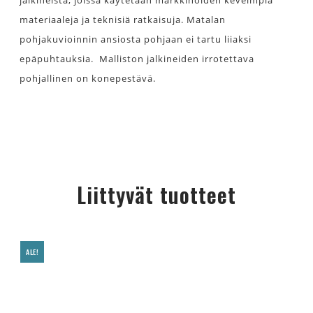
jalkineista, joissa käytetään markkinoiden keveimpiä
materiaaleja ja teknisiä ratkaisuja. Matalan
pohjakuvioinnin ansiosta pohjaan ei tartu liiaksi
epäpuhtauksia. Malliston jalkineiden irrotettava
pohjallinen on konepestävä.
Liittyvät tuotteet
ALE!