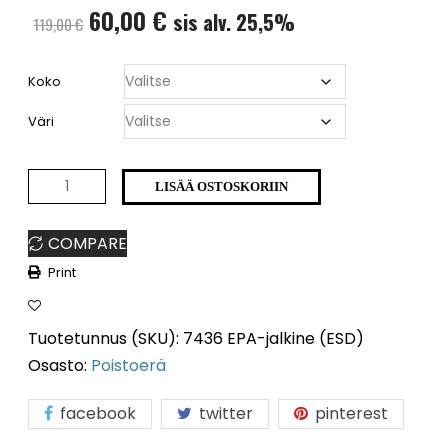
Alkuperäinen
Nykyinen
60,00
€
sis alv. 25,5%
119,00
€
hinta
hinta
Koko
oli:
on:
Väri
119,00 €.
60,00 €.
Retro
LISÄÄ OSTOSKORIIN
7436
COMPARE
-
Print
jalkine
(ESD)
Tuotetunnus (SKU):
7436 EPA-jalkine (ESD)
poistoerä
Osasto:
Poistoerä
määrä
facebook
twitter
pinterest