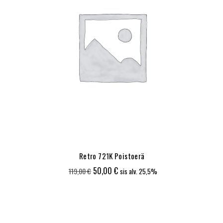
Retro 721K Poistoerä
Alkuperäinen
Nykyinen
50,00
€
119,00
€
sis alv. 25,5%
hinta
hinta
oli:
on:
119,00 €.
50,00 €.