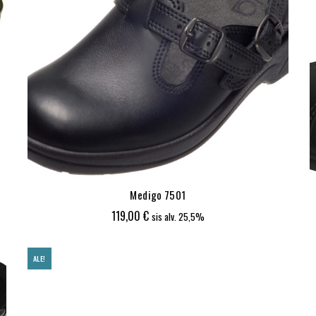
Medigo 7501
119,00
€
sis alv. 25,5%
ALE!