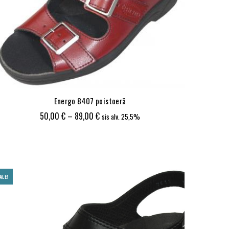
Energo 8407 poistoerä
Hintaluokka:
50,00
€
–
89,00
€
sis alv. 25,5%
50,00 €
-
89,00 €
ALE!