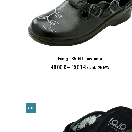
Energo 8504K poistoerä
Hintaluokka:
40,00
€
–
89,00
€
sis alv. 25,5%
40,00 €
-
89,00 €
ALE!