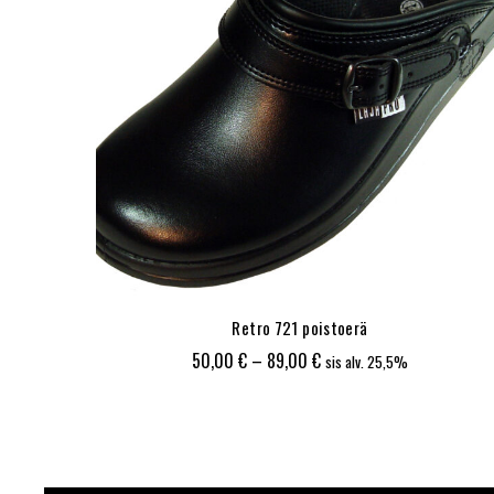
Retro 721 poistoerä
Hintaluokka:
50,00
€
–
89,00
€
sis alv. 25,5%
50,00 €
-
89,00 €