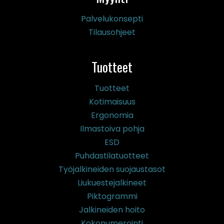
Palvelukonsepti
Tilausohjeet
Tuotteet
Tuotteet
Kotimaisuus
Ergonomia
Ilmastoiva pohja
ESD
Puhdastilatuotteet
Työjalkineiden suojaustasot
Liukuestejalkineet
Piktogrammi
Jalkineiden hoito
Kokonumerointi