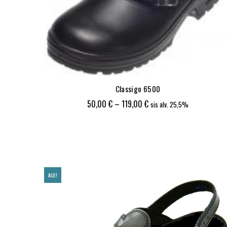
Classigo 6500
Hintaluokka:
50,00
€
–
119,00
€
sis alv. 25,5%
50,00 €
-
119,00 €
ALE!