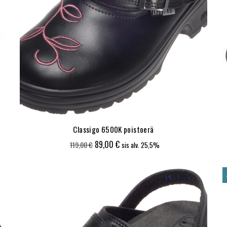
Classigo 6500K poistoerä
Alkuperäinen
Nykyinen
89,00
€
119,00
€
sis alv. 25,5%
hinta
hinta
oli:
on:
119,00 €.
89,00 €.