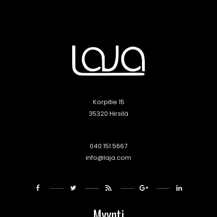
Korpitie 15
35320 Hirsilä
040 151 5667
info@laja.com
Myynti