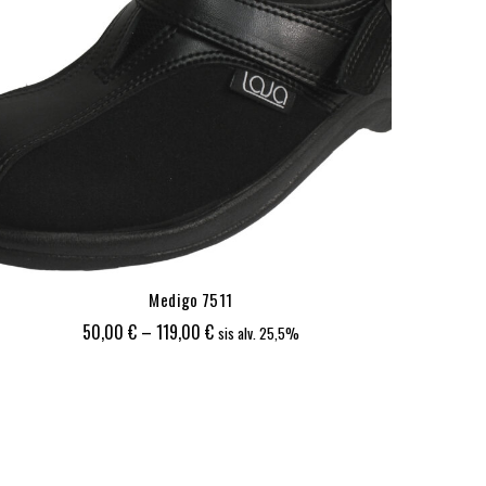
Medigo 7511
Hintaluokka:
50,00
€
–
119,00
€
sis alv. 25,5%
50,00 €
-
119,00 €