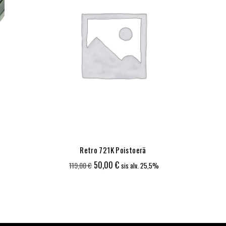
Retro 721K Poistoerä
Alkuperäinen
Nykyinen
50,00
€
119,00
€
sis alv. 25,5%
hinta
hinta
oli:
on:
119,00 €.
50,00 €.