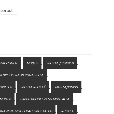
terest
,
,
,
 VALKOINEN
MUSTA
MUSTA / SININEN
,
A BRODEERAUS PUNAISELLA
,
,
,
OISELLA
MUSTA REIJILLÄ
MUSTA/PINKKI
,
,
/ MUSTA
PINKKI BRODEERAUS MUSTALLA
,
,
UNAINEN BRODEERAUS MUSTALLA
RUSKEA