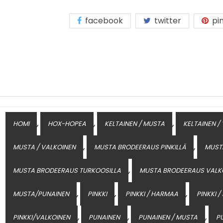
facebook
twitter
pin
,
,
,
HOMI
HOX-HOPEA
KELTAINEN / MUSTA
KELTAINEN /
,
,
MUSTA / VALKOINEN
MUSTA BRODEERAUS PINKILLÄ
MUST
,
MUSTA BRODEERAUS TURKOOSILLA
MUSTA BRODEERAUS VALK
,
,
,
MUSTA/PUNAINEN
PINKKI
PINKKI / HARMAA
PINKKI 
,
,
,
PINKKI/VALKOINEN
PUNAINEN
PUNAINEN / MUSTA
P