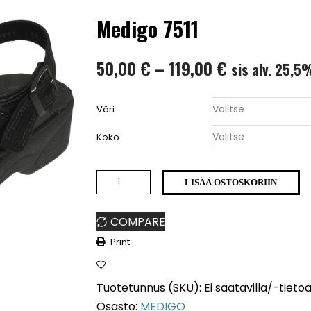
Medigo 7511
Hintaluokka
50,00
€
–
119,00
€
sis alv. 25,5
50,00 €
Väri
-
Koko
119,00 €
Medigo
LISÄÄ OSTOSKORIIN
7511
COMPARE
määrä
Print
Tuotetunnus (SKU):
Ei saatavilla/-tieto
Osasto:
MEDIGO