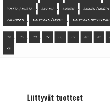
,
,
,
RUSKEA / MUSTA
SIHAMU
SININEN
SININEN / MUSTA
,
,
VALKOINEN
VALKOINEN / MUSTA
VALKOINEN BRODEERAU
,
,
,
,
,
,
,
,
34
35
36
37
38
39
40
41
48
Liittyvät tuotteet