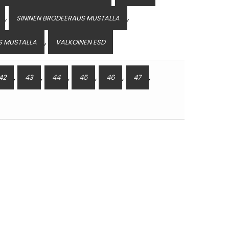
,
,
SININEN BRODEERAUS MUSTALLA
,
S MUSTALLA
VALKOINEN ESD
,
,
,
,
,
,
42
43
44
45
46
47