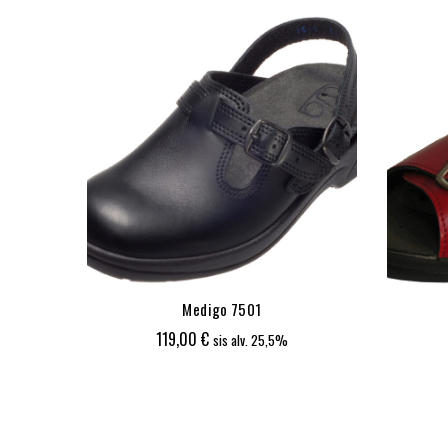
Medigo 7501
ka:
119,00
€
25,5%
sis alv. 25,5%