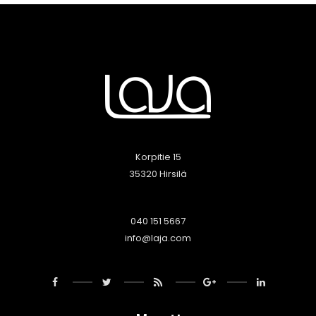
Korpitie 15
35320 Hirsilä
040 151 5667
info@laja.com