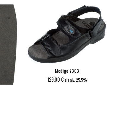
ALE!
Medigo 7303
129,00
€
sis alv. 25,5%
50