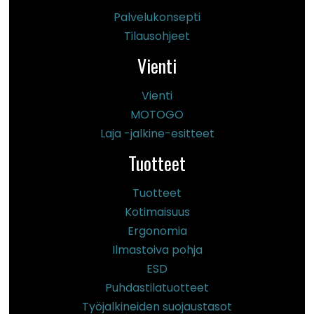
Palvelukonsepti
Tilausohjeet
Vienti
Vienti
MOTOGO
Laja -jalkine-esitteet
Tuotteet
Tuotteet
Kotimaisuus
Ergonomia
Ilmastoiva pohja
ESD
Puhdastilatuotteet
Työjalkineiden suojaustasot