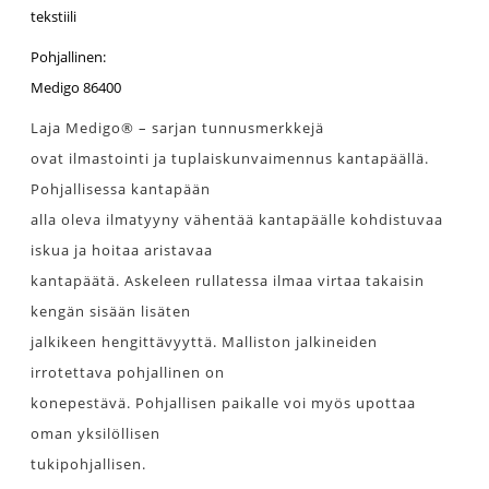
tekstiili
Pohjallinen:
Medigo 86400
Laja Medigo® – sarjan tunnusmerkkejä
ovat ilmastointi ja tuplaiskunvaimennus kantapäällä.
Pohjallisessa kantapään
alla oleva ilmatyyny vähentää kantapäälle kohdistuvaa
iskua ja hoitaa aristavaa
kantapäätä. Askeleen rullatessa ilmaa virtaa takaisin
kengän sisään lisäten
jalkikeen hengittävyyttä. Malliston jalkineiden
irrotettava pohjallinen on
konepestävä. Pohjallisen paikalle voi myös upottaa
oman yksilöllisen
tukipohjallisen.