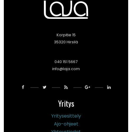
Korpitie 15
35320 Hirsilä
040 151 5667
info@laja.com
Yritys
Yritysesittely
Ajo-ohjeet
Yhteystiedot