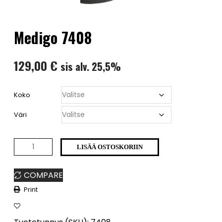
Medigo 7408
129,00
€
sis alv. 25,5%
Koko
Väri
Medigo
LISÄÄ OSTOSKORIIN
7408
COMPARE
määrä
Print