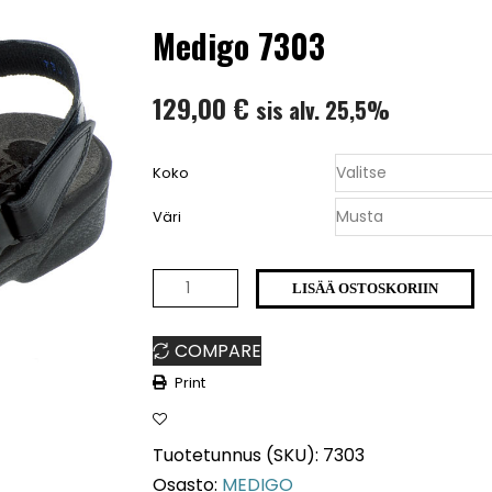
Medigo 7303
129,00
€
sis alv. 25,5%
Koko
Väri
Medigo
LISÄÄ OSTOSKORIIN
7303
COMPARE
määrä
Print
Tuotetunnus (SKU):
7303
Osasto:
MEDIGO