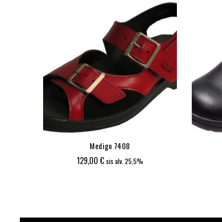
Medigo 7408
ka:
129,00
€
25,5%
sis alv. 25,5%