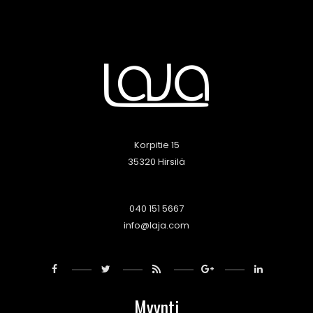
Korpitie 15
35320 Hirsilä
040 151 5667
info@laja.com
Myynti