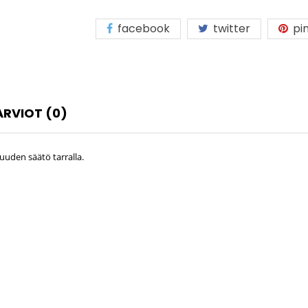
facebook
twitter
pin
ARVIOT (0)
vuuden säätö tarralla.