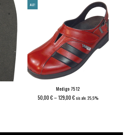
ALE!
ALE!
Medigo 7512
Hintaluokka:
50,00
€
–
129,00
€
50
sis alv. 25,5%
50,00 €
-
129,00 €