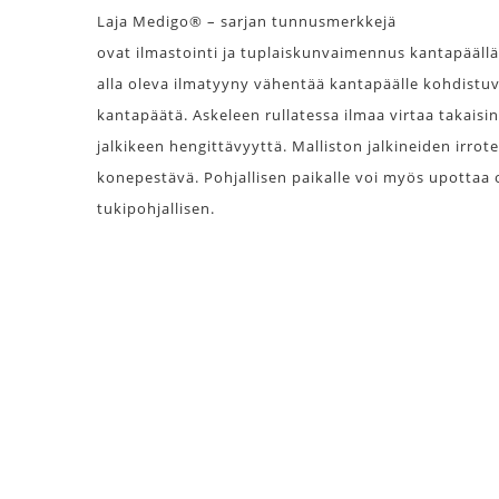
Laja Medigo® – sarjan tunnusmerkkejä
ovat ilmastointi ja tuplaiskunvaimennus kantapäällä
alla oleva ilmatyyny vähentää kantapäälle kohdistuv
kantapäätä. Askeleen rullatessa ilmaa virtaa takaisi
jalkikeen hengittävyyttä. Malliston jalkineiden irrot
konepestävä. Pohjallisen paikalle voi myös upottaa 
tukipohjallisen.