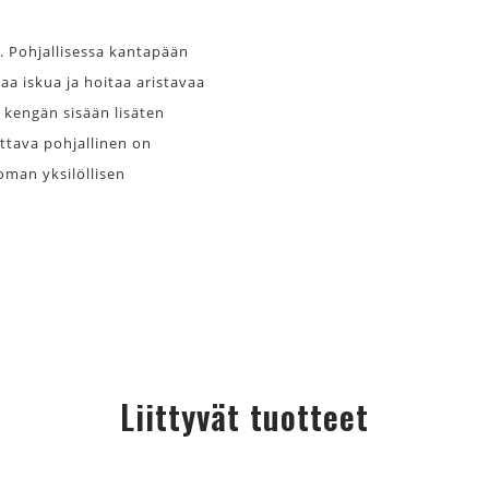
. Pohjallisessa kantapään
aa iskua ja hoitaa aristavaa
n kengän sisään lisäten
ettava pohjallinen on
oman yksilöllisen
Liittyvät tuotteet