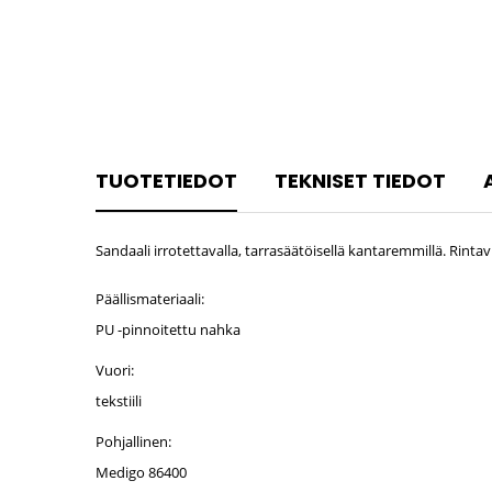
TUOTETIEDOT
TEKNISET TIEDOT
Sandaali irrotettavalla, tarrasäätöisellä kantaremmillä. Rinta
Päällismateriaali:
PU -pinnoitettu nahka
Vuori:
tekstiili
Pohjallinen:
Medigo 86400