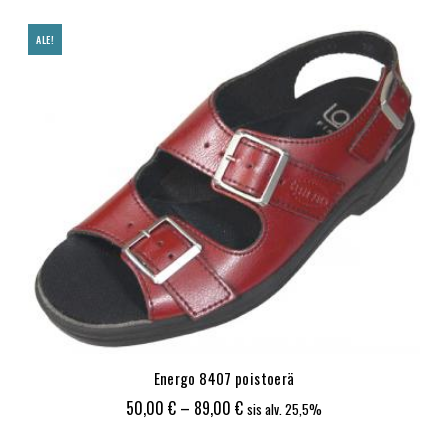
50,00 €
-
ALE!
89,00 €
Energo 8407 poistoerä
Hintaluokka:
50,00
€
–
89,00
€
sis alv. 25,5%
50,00 €