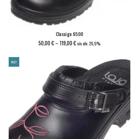
Classigo 6500
Hintaluokka:
50,00
€
–
119,00
€
sis alv. 25,5%
50,00 €
-
ALE!
119,00 €