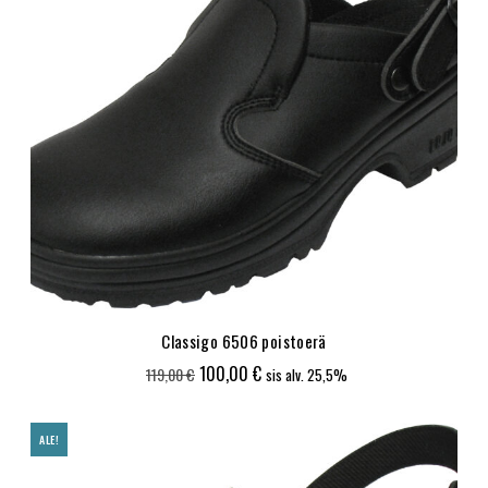
Classigo 6506 poistoerä
Alkuperäinen
Nykyinen
100,00
€
119,00
€
sis alv. 25,5%
hinta
hinta
oli:
on:
ALE!
119,00 €.
100,00 €.