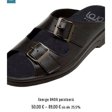
119,00 €
Energo 8406 poistoerä
Hintaluokka:
50,00
€
–
89,00
€
sis alv. 25,5%