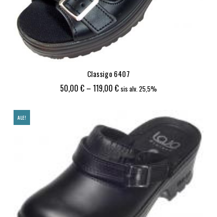
Classigo 6407
Hintaluokka:
50,00
€
–
119,00
€
sis alv. 25,5%
50,00 €
-
ALE!
119,00 €