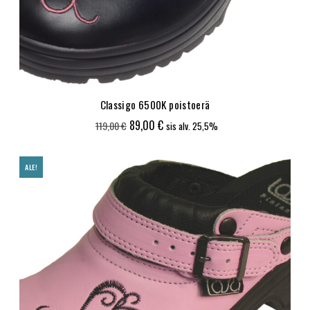
Classigo 6500K poistoerä
Alkuperäinen
Nykyinen
89,00
€
119,00
€
sis alv. 25,5%
hinta
hinta
oli:
on:
ALE!
119,00 €.
89,00 €.