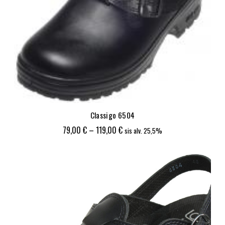
Classigo 6504
Hintaluokka:
79,00
€
–
119,00
€
sis alv. 25,5%
79,00 €
-
119,00 €