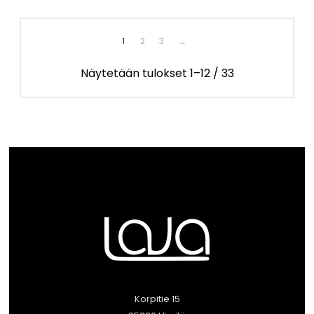
-
89,00 €
1
2
3
→
Näytetään tulokset 1–12 / 33
Korpitie 15