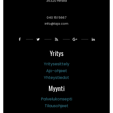
35320 Hirsilä
040 151 5667
info@laja.com
Yritys
Yritysesittely
Ajo-ohjeet
Yhteystiedot
Myynti
Palvelukonsepti
Tilausohjeet