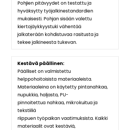
Pohjien pitävyydet on testattu ja
hyväksytty työjalkinestandardien
mukaisesti. Pohjan sisään valettu
kiertojäykkyystuki vähentää
jalkaterään kohdistuvaa rasitusta ja
tekee jalkineesta tukevan.
Kestävä päällinen:
Päälliset on valmistettu
helppohoitoisista materiaaleista.
Materiaaleina on käytetty pintanahkaa,
nupukkia, haljasta, PU-
pinnoitettua nahkaa, mikrokuitua ja
tekstiiliä
riippuen työpaikan vaatimuksista. Kaikki
materiaalit ovat kestäviä,