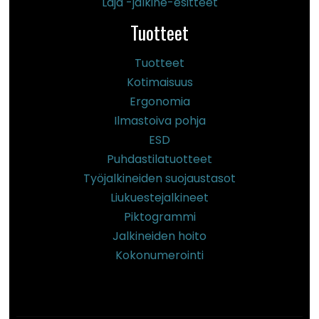
Laja -jalkine-esitteet
Tuotteet
Tuotteet
Kotimaisuus
Ergonomia
Ilmastoiva pohja
ESD
Puhdastilatuotteet
Työjalkineiden suojaustasot
Liukuestejalkineet
Piktogrammi
Jalkineiden hoito
Kokonumerointi