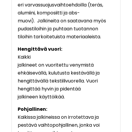
eri varvassuojusvaihtoehdoilla (teräs,
alumiini, komposiitti ja abs-
muovi). Jalkineita on saatavana myös
pudastiloihin ja puhtaan tuotannon
tiloihin tarkoitetuista materiaaleista.
Hengittävä vuori:
Kaikki
jalkineet on vuoritettu venymistä
ehkäisevällä, kulutusta kestävällä ja
hengittävällä tekstiilivuorella. Vuori
hengittää hyvin ja pidentää
jalkineen käyttöikää.
Pohjallinen:
Kaikissa jalkineissa on irrotettava ja
pestävä vaihtopohjallinen, jonka voi