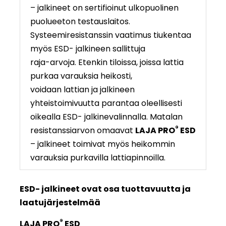
– jalkineet on sertifioinut ulkopuolinen
puolueeton testauslaitos.
Systeemiresistanssin vaatimus tiukentaa
myös ESD- jalkineen sallittuja
raja-arvoja. Etenkin tiloissa, joissa lattia
purkaa varauksia heikosti,
voidaan lattian ja jalkineen
yhteistoimivuutta parantaa oleellisesti
oikealla ESD- jalkinevalinnalla. Matalan
®
resistanssiarvon omaavat
LAJA PRO
ESD
– jalkineet toimivat myös heikommin
varauksia purkavilla lattiapinnoilla.
ESD- jalkineet ovat osa tuottavuutta ja
laatujärjestelmää
®
LAJA PRO
ESD