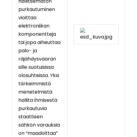
hallitsematon
purkautuminen
vioittaa
elektroniikan
komponentteja
tai jopa aiheuttaa
palo- ja
räjähdysvaaran
sille suotuisissa
olosuhteissa. Yksi
tärkeimmistä
menetelmistä
hallita ihmisestä
purkautuvia
staattisen
sähkön varauksia
on “maadoittaa”