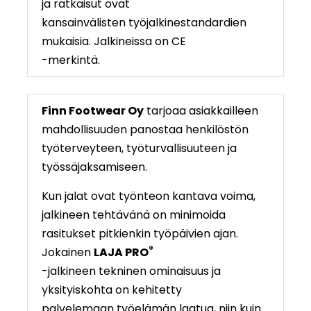
ja ratkaisut ovat
kansainvälisten työjalkinestandardien
mukaisia. Jalkineissa on CE
-merkintä.
Finn Footwear Oy
tarjoaa asiakkailleen
mahdollisuuden panostaa henkilöstön
työterveyteen, työturvallisuuteen ja
työssäjaksamiseen.
Kun jalat ovat työnteon kantava voima,
jalkineen tehtävänä on minimoida
rasitukset pitkienkin työpäivien ajan.
®
Jokainen
LAJA PRO
-jalkineen tekninen ominaisuus ja
yksityiskohta on kehitetty
palvelemaan työelämän laatua, niin kuin