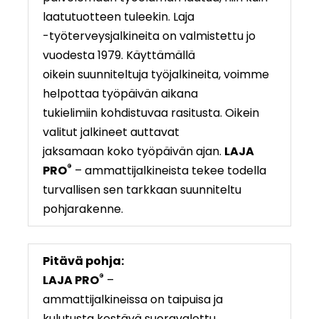
laatutuotteen tuleekin. Laja
-työterveysjalkineita on valmistettu jo
vuodesta 1979. Käyttämällä
oikein suunniteltuja työjalkineita, voimme
helpottaa työpäivän aikana
tukielimiin kohdistuvaa rasitusta. Oikein
valitut jalkineet auttavat
jaksamaan koko työpäivän ajan.
LAJA
®
PRO
– ammattijalkineista tekee todella
turvallisen sen tarkkaan suunniteltu
pohjarakenne.
Pitävä pohja:
®
LAJA PRO
–
ammattijalkineissa on taipuisa ja
kulutusta kestävä suoravalettu