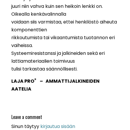
juuri niin vahva kuin sen heikoin lenkki on.
Oikealla kenkävalinnalla
voidaan siis varmistaa, ettei henkilöstö aiheuta
komponenttien
rikkoutumista tai vikaantumista tuotannon eri
vaiheissa.
Systeemiresistanssi ja jalkineiden sekä eri
lattiamateriaalien toimivuus
tulisi tarkastaa säännöllisesti.
®
LAJA PRO
– AMMATTIJALKINEIDEN
AATELIA
Leave a comment
Sinun täytyy
kirjautua sisään