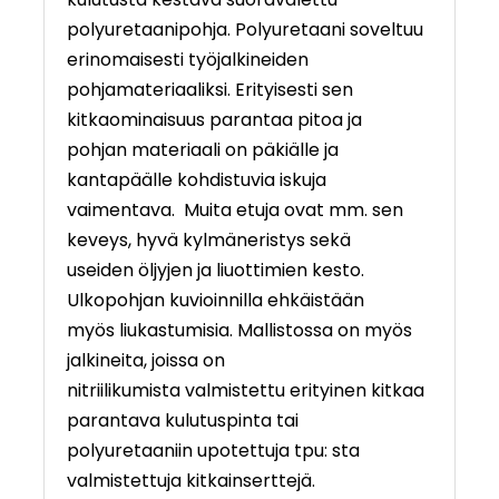
polyuretaanipohja. Polyuretaani soveltuu
erinomaisesti työjalkineiden
pohjamateriaaliksi. Erityisesti sen
kitkaominaisuus parantaa pitoa ja
pohjan materiaali on päkiälle ja
kantapäälle kohdistuvia iskuja
vaimentava. Muita etuja ovat mm. sen
keveys, hyvä kylmäneristys sekä
useiden öljyjen ja liuottimien kesto.
Ulkopohjan kuvioinnilla ehkäistään
myös liukastumisia. Mallistossa on myös
jalkineita, joissa on
nitriilikumista valmistettu erityinen kitkaa
parantava kulutuspinta tai
polyuretaaniin upotettuja tpu: sta
valmistettuja kitkainserttejä.