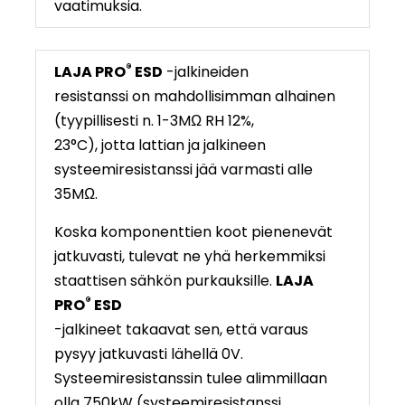
vaatimuksia.
®
LAJA PRO
ESD
-jalkineiden
resistanssi on mahdollisimman alhainen
(tyypillisesti n. 1-3MΩ RH 12%,
23°C), jotta lattian ja jalkineen
systeemiresistanssi jää varmasti alle
35MΩ.
Koska komponenttien koot pienenevät
jatkuvasti, tulevat ne yhä herkemmiksi
staattisen sähkön purkauksille.
LAJA
®
PRO
ESD
-jalkineet takaavat sen, että varaus
pysyy jatkuvasti lähellä 0V.
Systeemiresistanssin tulee alimmillaan
olla 750kW (systeemiresistanssi