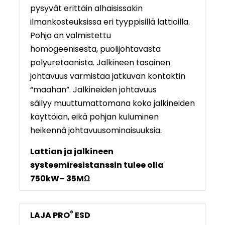
pysyvät erittäin alhaisissakin
ilmankosteuksissa eri tyyppisillä lattioilla.
Pohja on valmistettu
homogeenisesta, puolijohtavasta
polyuretaanista. Jalkineen tasainen
johtavuus varmistaa jatkuvan kontaktin
“maahan”. Jalkineiden johtavuus
säilyy muuttumattomana koko jalkineiden
käyttöiän, eikä pohjan kuluminen
heikennä johtavuusominaisuuksia.
Lattian ja jalkineen
systeemiresistanssin tulee olla
750k
W
– 35MΩ
®
LAJA PRO
ESD