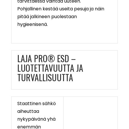
tarvittaessa vaihtaa uuteen.
Pohjallinen kestää useita pesuja ja näin
pitää jalkineen puolestaan
hygieenisenä.
LAJA PRO® ESD –
LUOTETTAVUUTTA JA
TURVALLISUUTTA
Staattinen sähkö
aiheuttaa
nykypäivänä yhä
enemmän