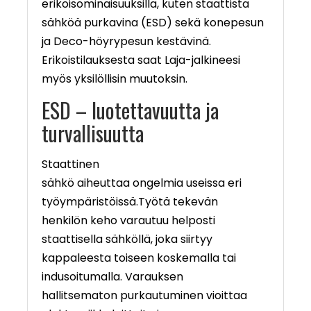
erikoisominaisuuksilla, kuten staattista
sähköä purkavina (ESD) sekä konepesun
ja Deco-höyrypesun kestävinä.
Erikoistilauksesta saat Laja-jalkineesi
myös yksilöllisin muutoksin.
ESD – luotettavuutta ja
turvallisuutta
Staattinen
sähkö aiheuttaa ongelmia useissa eri
työympäristöissä.Työtä tekevän
henkilön keho varautuu helposti
staattisella sähköllä, joka siirtyy
kappaleesta toiseen koskemalla tai
indusoitumalla. Varauksen
hallitsematon purkautuminen vioittaa