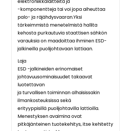
elektroniikkalaitteita ja
-komponentteja tai voi jopa aiheuttaa
palo- ja räjähdysvaaran.Yksi
tärkeimmistä menetelmistä hallita
kehosta purkautuvia staattisen sähkön
varauksia on maadoittaa ihminen ESD-
jalkineilla puolijohtavaan lattiaan.
Laja
ESD -jalkineiden erinomaiset
johtavuusominaisuudet takaavat
luotettavan
ja turvallisen toiminnan alhaisissakin
ilmankosteuksissa sekä
erityyppisillä puolijohtavilla lattioilla.
Menestyksen avaimina ovat
pitkäjänteinen tuotekehitys, itse kehitetty