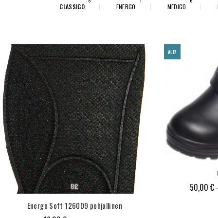
8
1
6
CLASSIGO
ENERGO
MEDIGO
ALE!
50,00
€
Energo Soft 126009 pohjallinen