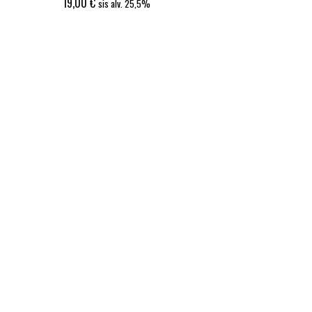
19,00
€
sis alv. 25,5%